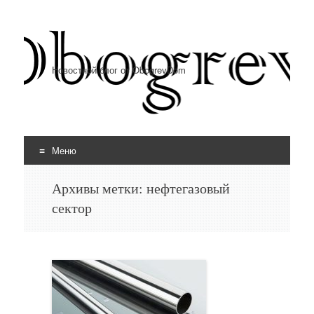
Новостной блог от ObogrevDom
Меню
Перейти к содержимому
Архивы метки:
нефтегазовый
сектор