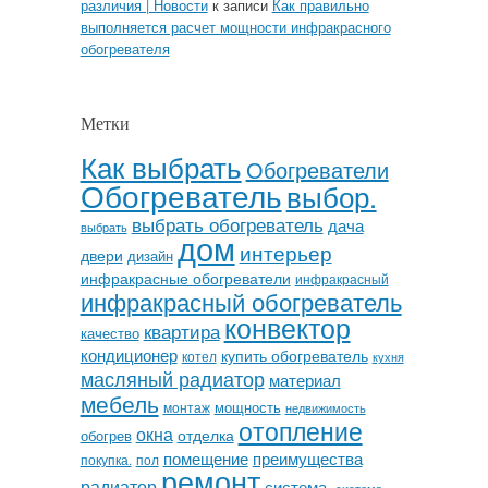
различия | Новости
к записи
Как правильно
выполняется расчет мощности инфракрасного
обогревателя
Метки
Как выбрать
Обогреватели
Обогреватель
выбор.
выбрать обогреватель
дача
выбрать
дом
интерьер
двери
дизайн
инфракрасные обогреватели
инфракрасный
инфракрасный обогреватель
конвектор
квартира
качество
кондиционер
купить обогреватель
котел
кухня
масляный радиатор
материал
мебель
мощность
монтаж
недвижимость
отопление
окна
отделка
обогрев
помещение
преимущества
покупка.
пол
ремонт
радиатор
система.