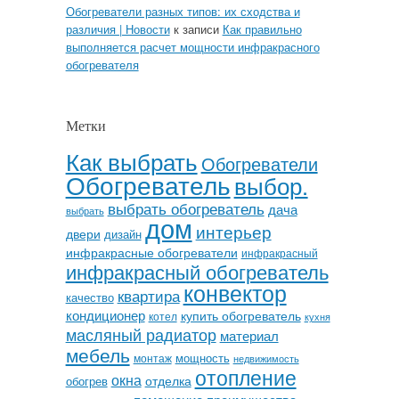
Обогреватели разных типов: их сходства и
различия | Новости
к записи
Как правильно
выполняется расчет мощности инфракрасного
обогревателя
Метки
Как выбрать
Обогреватели
Обогреватель
выбор.
выбрать обогреватель
дача
выбрать
дом
интерьер
двери
дизайн
инфракрасные обогреватели
инфракрасный
инфракрасный обогреватель
конвектор
квартира
качество
кондиционер
купить обогреватель
котел
кухня
масляный радиатор
материал
мебель
мощность
монтаж
недвижимость
отопление
окна
отделка
обогрев