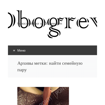
Новостной блог от ObogrevDom
Меню
Перейти к содержимому
Архивы метки:
найти семейную
пару