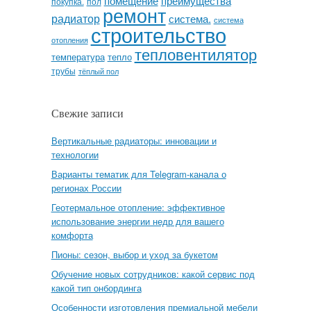
помещение
преимущества
покупка.
пол
ремонт
радиатор
система.
система
строительство
отопления
тепловентилятор
температура
тепло
трубы
тёплый пол
Свежие записи
Вертикальные радиаторы: инновации и
технологии
Варианты тематик для Telegram-канала о
регионах России
Геотермальное отопление: эффективное
использование энергии недр для вашего
комфорта
Пионы: сезон, выбор и уход за букетом
Обучение новых сотрудников: какой сервис под
какой тип онбординга
Особенности изготовления премиальной мебели