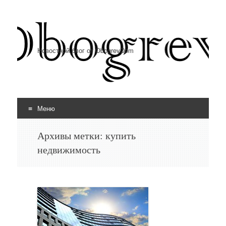
Новостной блог от ObogrevDom
Меню
Перейти к содержимому
Архивы метки:
купить
недвижимость