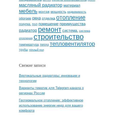
масляный радиатор
материал
мебель
мощность
монтаж
недвижимость
отопление
окна
отделка
обогрев
помещение
преимущества
покупка.
пол
ремонт
радиатор
система.
система
строительство
отопления
тепловентилятор
температура
тепло
трубы
тёплый пол
Свежие записи
Вертикальные радиаторы: инновации и
технологии
Варианты тематик для Telegram-канала о
регионах России
Геотермальное отопление: эффективное
использование энергии недр для вашего
комфорта