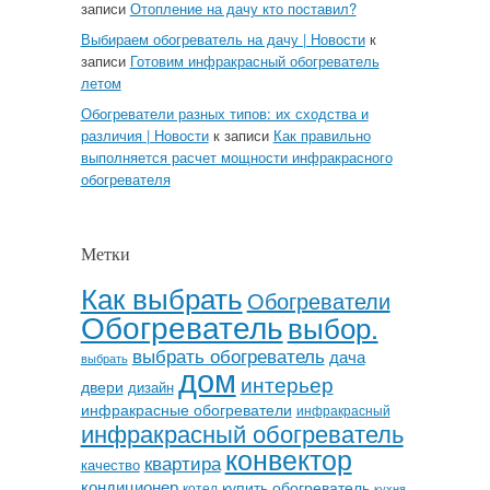
записи
Отопление на дачу кто поставил?
Выбираем обогреватель на дачу | Новости
к
записи
Готовим инфракрасный обогреватель
летом
Обогреватели разных типов: их сходства и
различия | Новости
к записи
Как правильно
выполняется расчет мощности инфракрасного
обогревателя
Метки
Как выбрать
Обогреватели
Обогреватель
выбор.
выбрать обогреватель
дача
выбрать
дом
интерьер
двери
дизайн
инфракрасные обогреватели
инфракрасный
инфракрасный обогреватель
конвектор
квартира
качество
кондиционер
купить обогреватель
котел
кухня