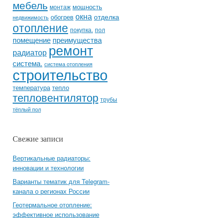
мебель
мощность
монтаж
окна
отделка
обогрев
недвижимость
отопление
покупка.
пол
помещение
преимущества
ремонт
радиатор
система.
система отопления
строительство
температура
тепло
тепловентилятор
трубы
тёплый пол
Свежие записи
Вертикальные радиаторы:
инновации и технологии
Варианты тематик для Telegram-
канала о регионах России
Геотермальное отопление:
эффективное использование