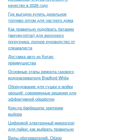
качество в 2026 году
Где выгодно купить дизельное
топливо оптом для частного дома
Как правильно подобрать батарею
(аккумулятор) для вилочного
погрузчика: полное руководство от
специалиста
Доставка авто из Китая:
преимущества
Основные этапы ремонта газового
водонагревателя Bradford White
Оборудование для сушки и мойки
овощей: современные решения для
эффективной обработки
Кресла барбешопа: критерии
выбора
Цифровой электронный микроскоп
для пайки: как выбрать правильно
Виды обогревателей: Обзор