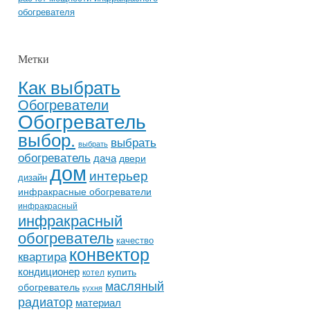
обогревателя
Метки
Как выбрать
Обогреватели
Обогреватель
выбор.
выбрать
выбрать
обогреватель
дача
двери
дом
интерьер
дизайн
инфракрасные обогреватели
инфракрасный
инфракрасный
обогреватель
качество
конвектор
квартира
кондиционер
купить
котел
масляный
обогреватель
кухня
радиатор
материал