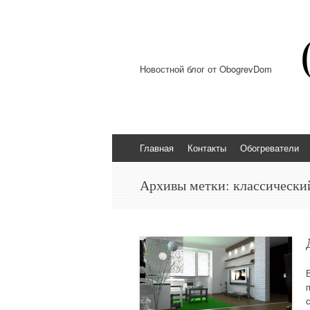
Новостной блог от ObogrevDom
Перейти к содержимому
Главная
Контакты
Обогреватели
Архивы метки:
классически