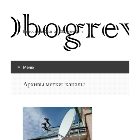
Новостной блог от ObogrevDom
Меню
Перейти к содержимому
Архивы метки:
каналы