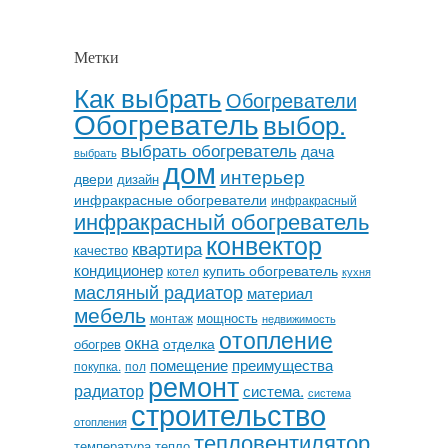
Метки
Как выбрать
Обогреватели
Обогреватель
выбор.
выбрать обогреватель
дача
выбрать
дом
интерьер
двери
дизайн
инфракрасные обогреватели
инфракрасный
инфракрасный обогреватель
конвектор
квартира
качество
кондиционер
купить обогреватель
котел
кухня
масляный радиатор
материал
мебель
мощность
монтаж
недвижимость
отопление
окна
отделка
обогрев
помещение
преимущества
покупка.
пол
ремонт
радиатор
система.
система
строительство
отопления
тепловентилятор
температура
тепло