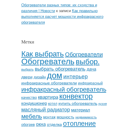
Обогреватели разных типов: их сходства и
различия | Новости
к записи
Как правильно
выполняется расчет мощности инфракрасного
обогревателя
Метки
Как выбрать
Обогреватели
Обогреватель
выбор.
выбрать обогреватель
дача
выбрать
дом
интерьер
двери
дизайн
инфракрасные обогреватели
инфракрасный
инфракрасный обогреватель
конвектор
квартира
качество
кондиционер
купить обогреватель
котел
кухня
масляный радиатор
материал
мебель
мощность
монтаж
недвижимость
отопление
окна
отделка
обогрев