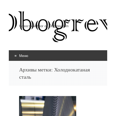
Новостной блог от ObogrevDom
Меню
Перейти к содержимому
Архивы метки:
Холоднокатаная
сталь