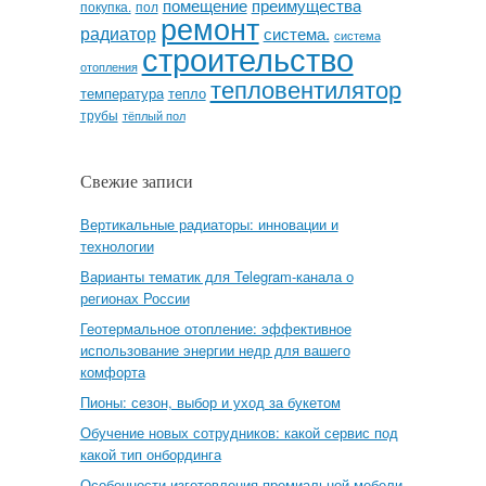
помещение
преимущества
покупка.
пол
ремонт
радиатор
система.
система
строительство
отопления
тепловентилятор
температура
тепло
трубы
тёплый пол
Свежие записи
Вертикальные радиаторы: инновации и
технологии
Варианты тематик для Telegram-канала о
регионах России
Геотермальное отопление: эффективное
использование энергии недр для вашего
комфорта
Пионы: сезон, выбор и уход за букетом
Обучение новых сотрудников: какой сервис под
какой тип онбординга
Особенности изготовления премиальной мебели