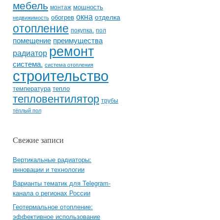
мебель
мощность
монтаж
окна
отделка
обогрев
недвижимость
отопление
покупка.
пол
помещение
преимущества
ремонт
радиатор
система.
система отопления
строительство
температура
тепло
тепловентилятор
трубы
тёплый пол
Свежие записи
Вертикальные радиаторы:
инновации и технологии
Варианты тематик для Telegram-
канала о регионах России
Геотермальное отопление:
эффективное использование