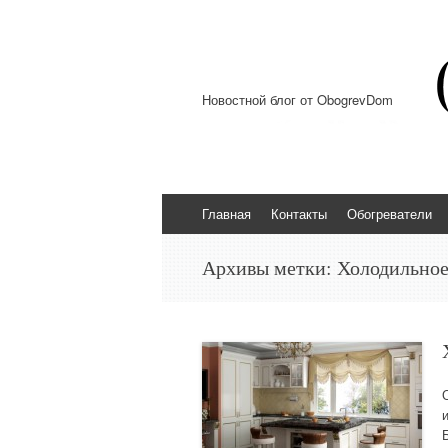
Новостной блог от ObogrevDom
Перейти к содержимому
Главная
Контакты
Обогреватели
Архивы метки:
Холодильное