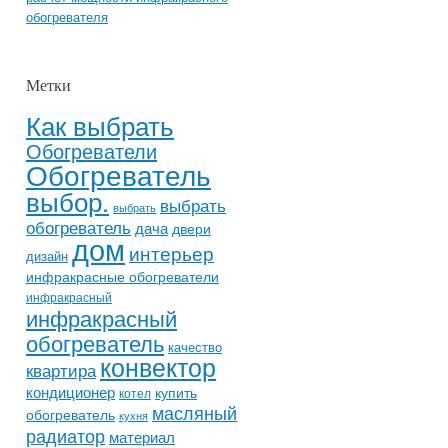
обогревателя
Метки
Как выбрать
Обогреватели
Обогреватель
выбор.
выбрать
выбрать
обогреватель
дача
двери
дом
интерьер
дизайн
инфракрасные обогреватели
инфракрасный
инфракрасный
обогреватель
качество
конвектор
квартира
кондиционер
купить
котел
масляный
обогреватель
кухня
радиатор
материал