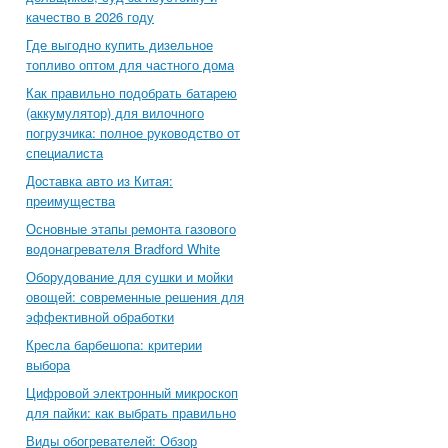
качество в 2026 году
Где выгодно купить дизельное
топливо оптом для частного дома
Как правильно подобрать батарею
(аккумулятор) для вилочного
погрузчика: полное руководство от
специалиста
Доставка авто из Китая:
преимущества
Основные этапы ремонта газового
водонагревателя Bradford White
Оборудование для сушки и мойки
овощей: современные решения для
эффективной обработки
Кресла барбешопа: критерии
выбора
Цифровой электронный микроскоп
для пайки: как выбрать правильно
Виды обогревателей: Обзор