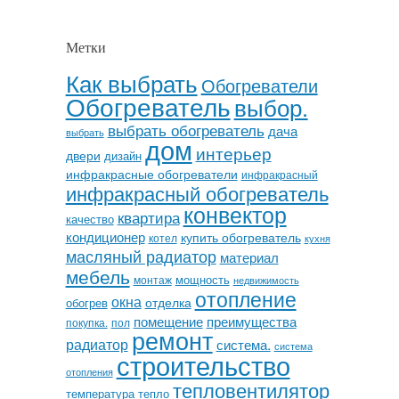
Метки
Как выбрать
Обогреватели
Обогреватель
выбор.
выбрать обогреватель
дача
выбрать
дом
интерьер
двери
дизайн
инфракрасные обогреватели
инфракрасный
инфракрасный обогреватель
конвектор
квартира
качество
кондиционер
купить обогреватель
котел
кухня
масляный радиатор
материал
мебель
мощность
монтаж
недвижимость
отопление
окна
отделка
обогрев
помещение
преимущества
покупка.
пол
ремонт
радиатор
система.
система
строительство
отопления
тепловентилятор
температура
тепло