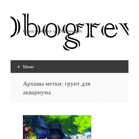
Новостной блог от ObogrevDom
Меню
Перейти к содержимому
Архивы метки:
грунт для
аквариума