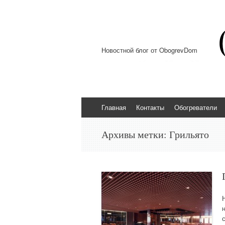
Новостной блог от ObogrevDom
Перейти к содержимому
Главная
Контакты
Обогреватели
Архивы метки:
Грильято