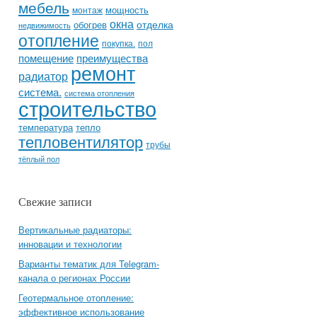
мебель
мощность
монтаж
окна
отделка
обогрев
недвижимость
отопление
покупка.
пол
помещение
преимущества
ремонт
радиатор
система.
система отопления
строительство
температура
тепло
тепловентилятор
трубы
тёплый пол
Свежие записи
Вертикальные радиаторы:
инновации и технологии
Варианты тематик для Telegram-
канала о регионах России
Геотермальное отопление:
эффективное использование