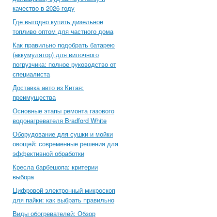
качество в 2026 году
Где выгодно купить дизельное
топливо оптом для частного дома
Как правильно подобрать батарею
(аккумулятор) для вилочного
погрузчика: полное руководство от
специалиста
Доставка авто из Китая:
преимущества
Основные этапы ремонта газового
водонагревателя Bradford White
Оборудование для сушки и мойки
овощей: современные решения для
эффективной обработки
Кресла барбешопа: критерии
выбора
Цифровой электронный микроскоп
для пайки: как выбрать правильно
Виды обогревателей: Обзор