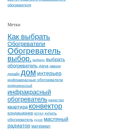
обогревателя
Метки
Как выбрать
Обогреватели
Обогреватель
выбор.
выбрать
выбрать
обогреватель
дача
двери
дом
интерьер
дизайн
инфракрасные обогреватели
инфракрасный
инфракрасный
обогреватель
качество
конвектор
квартира
кондиционер
купить
котел
масляный
обогреватель
кухня
радиатор
материал