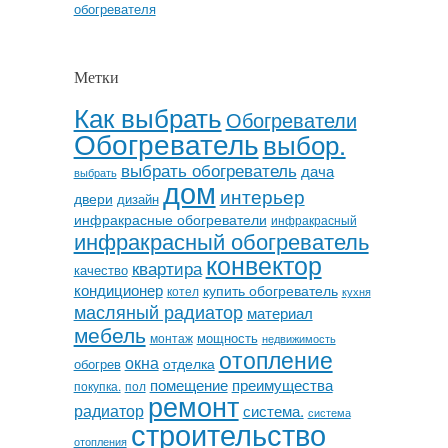
обогревателя
Метки
Как выбрать
Обогреватели
Обогреватель
выбор.
выбрать обогреватель
дача
выбрать
дом
интерьер
двери
дизайн
инфракрасные обогреватели
инфракрасный
инфракрасный обогреватель
конвектор
квартира
качество
кондиционер
купить обогреватель
котел
кухня
масляный радиатор
материал
мебель
мощность
монтаж
недвижимость
отопление
окна
отделка
обогрев
помещение
преимущества
покупка.
пол
ремонт
радиатор
система.
система
строительство
отопления