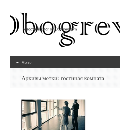
Новостной блог от ObogrevDom
Меню
Перейти к содержимому
Архивы метки:
гостиная комната