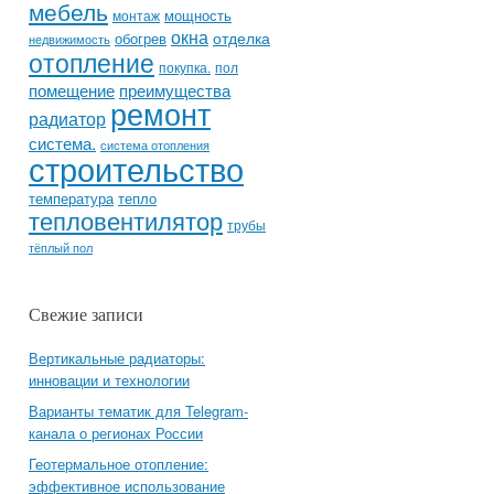
мебель
мощность
монтаж
окна
отделка
обогрев
недвижимость
отопление
покупка.
пол
помещение
преимущества
ремонт
радиатор
система.
система отопления
строительство
температура
тепло
тепловентилятор
трубы
тёплый пол
Свежие записи
Вертикальные радиаторы:
инновации и технологии
Варианты тематик для Telegram-
канала о регионах России
Геотермальное отопление:
эффективное использование