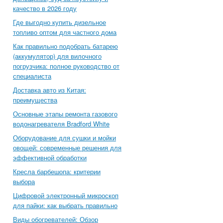
качество в 2026 году
Где выгодно купить дизельное
топливо оптом для частного дома
Как правильно подобрать батарею
(аккумулятор) для вилочного
погрузчика: полное руководство от
специалиста
Доставка авто из Китая:
преимущества
Основные этапы ремонта газового
водонагревателя Bradford White
Оборудование для сушки и мойки
овощей: современные решения для
эффективной обработки
Кресла барбешопа: критерии
выбора
Цифровой электронный микроскоп
для пайки: как выбрать правильно
Виды обогревателей: Обзор