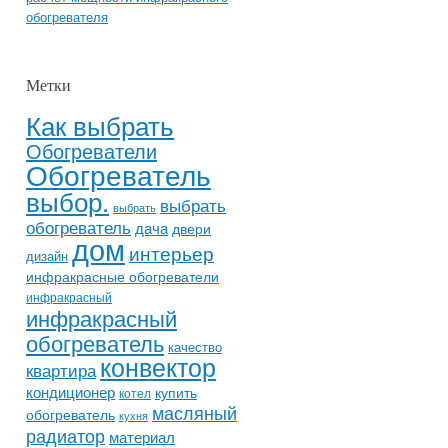
обогревателя
Метки
Как выбрать
Обогреватели
Обогреватель
выбор.
выбрать
выбрать
обогреватель
дача
двери
дом
интерьер
дизайн
инфракрасные обогреватели
инфракрасный
инфракрасный
обогреватель
качество
конвектор
квартира
кондиционер
купить
котел
масляный
обогреватель
кухня
радиатор
материал