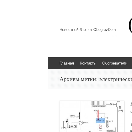
Новостной блог от ObogrevDom
Перейти к содержимому
Главная
Контакты
Обогреватели
Архивы метки:
электрическ