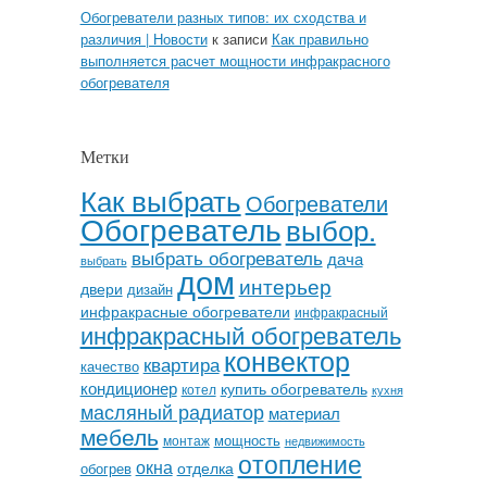
Обогреватели разных типов: их сходства и
различия | Новости
к записи
Как правильно
выполняется расчет мощности инфракрасного
обогревателя
Метки
Как выбрать
Обогреватели
Обогреватель
выбор.
выбрать обогреватель
дача
выбрать
дом
интерьер
двери
дизайн
инфракрасные обогреватели
инфракрасный
инфракрасный обогреватель
конвектор
квартира
качество
кондиционер
купить обогреватель
котел
кухня
масляный радиатор
материал
мебель
мощность
монтаж
недвижимость
отопление
окна
отделка
обогрев