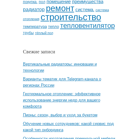
помещение
преимущества
покупка.
пол
ремонт
радиатор
система.
система
строительство
отопления
тепловентилятор
температура
тепло
трубы
тёплый пол
Свежие записи
Вертикальные радиаторы: инновации и
технологии
Варианты тематик для Telegram-канала о
регионах России
Геотермальное отопление: эффективное
использование энергии недр для вашего
комфорта
Пионы: сезон, выбор и уход за букетом
Обучение новых сотрудников: какой сервис под
какой тип онбординга
Особенности изготовления премиальной мебели