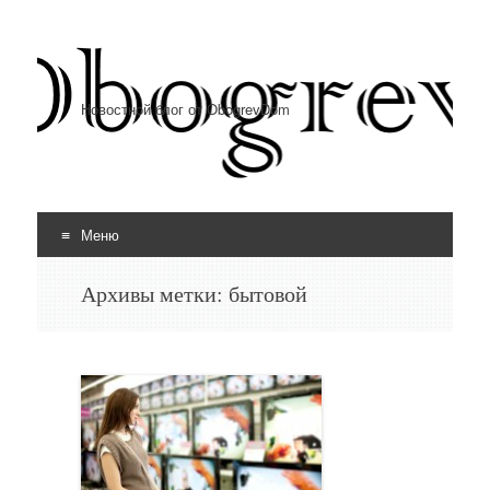
Новостной блог от ObogrevDom
Меню
Перейти к содержимому
Архивы метки:
бытовой