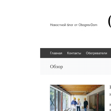
Новостной блог от ObogrevDom
Перейти к содержимому
Главная
Контакты
Обогреватели
Обзор