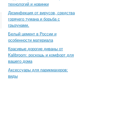
технологий и новинки
Дезинфекция от вирусов, средства
горячего тумана и борьба с
грызунами.
Белый цемент в России и
особенности материала
Красивые дорогие диваны от
Kalibroom: роскошь и комфорт для
вашего дома
Аксессуары для парикмахеров:
виды