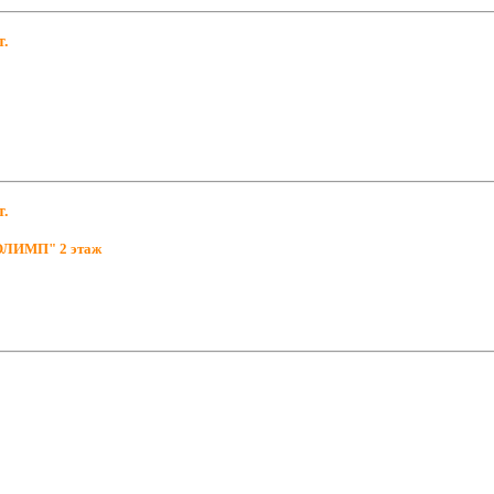
т.
т.
"ОЛИМП" 2 этаж