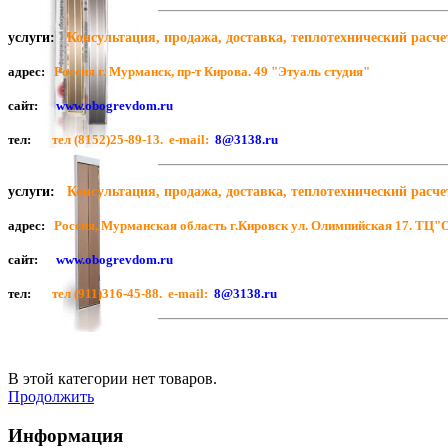
услуги
:
К
онсультация, продажа, доставка, теплотехнический расче
адрес:
Россия г. Мурманск, пр-т Кирова. 49 "Этуаль студия"
сайт:
www.obogrevdom.ru
тел:
тел (8152)25-89-13.
e-mail:
8@3138.ru
услуги
:
К
онсультация, продажа, доставка, теплотехнический расче
адрес:
Россия, Мурманская область г.Кировск ул. Олимпийская 17. ТЦ
сайт:
www.obogrevdom.ru
тел:
тел (911)316-45-88.
e-mail:
8@3138.ru
В этой категории нет товаров.
Продолжить
Информация