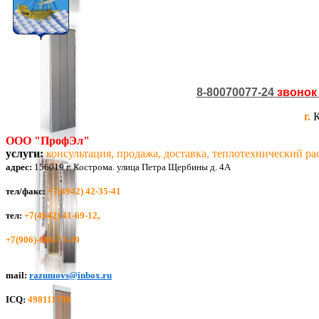
8-80070077-24
звонок
г.
К
ООО "ПрофЭл"
услуги:
консультация, продажа, доставка, теплотехнический рас
а
дрес:
156019 г. Кострома. улица Петра Щербины д. 4А
тел
/
факс:
+7(4942) 42-35-41
тел:
+7(4942) 41-69-12,
+7(906)-666-73-49
mail:
razumovs@inbox.ru
ICQ:
498111798