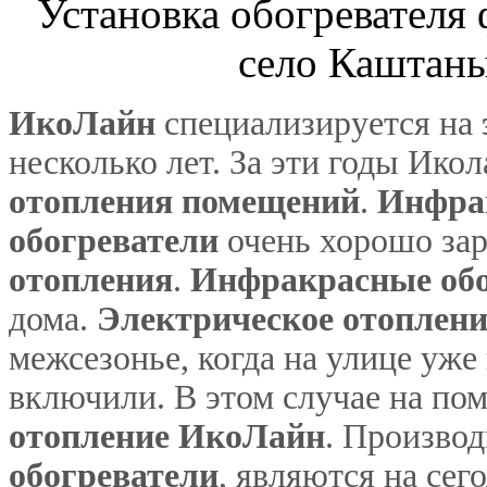
Установка обогревателя 
село Каштаны
ИкоЛайн
специализируется на
несколько лет. За эти годы Ик
отопления помещений
.
Инфра
обогреватели
очень хорошо за
отопления
.
Инфракрасные обо
дома.
Электрическое отоплени
межсезонье, когда на улице уже
включили. В этом случае на п
отопление ИкоЛайн
. Произво
обогреватели
, являются на се