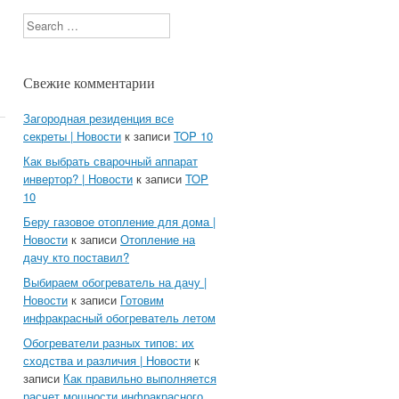
Search
Свежие комментарии
Загородная резиденция все
секреты | Новости
к записи
TOP 10
Как выбрать сварочный аппарат
инвертор? | Новости
к записи
TOP
10
Беру газовое отопление для дома |
Новости
к записи
Отопление на
дачу кто поставил?
Выбираем обогреватель на дачу |
Новости
к записи
Готовим
инфракрасный обогреватель летом
Обогреватели разных типов: их
сходства и различия | Новости
к
записи
Как правильно выполняется
расчет мощности инфракрасного