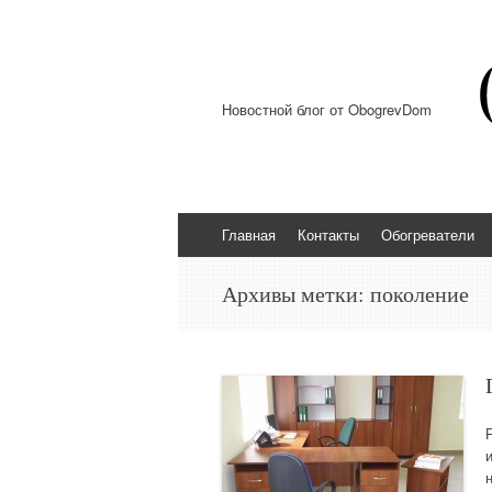
Новостной блог от ObogrevDom
Перейти к содержимому
Главная
Контакты
Обогреватели
Архивы метки:
поколение