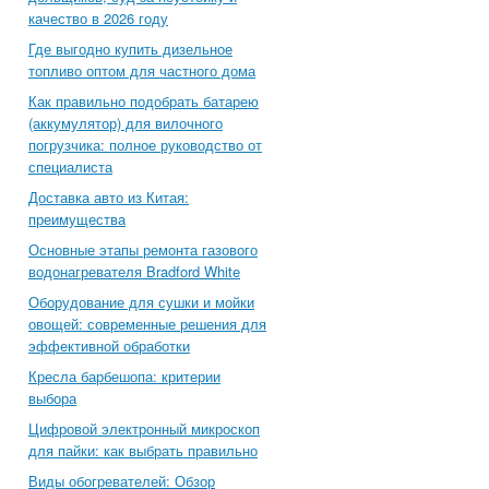
качество в 2026 году
Где выгодно купить дизельное
топливо оптом для частного дома
Как правильно подобрать батарею
(аккумулятор) для вилочного
погрузчика: полное руководство от
специалиста
Доставка авто из Китая:
преимущества
Основные этапы ремонта газового
водонагревателя Bradford White
Оборудование для сушки и мойки
овощей: современные решения для
эффективной обработки
Кресла барбешопа: критерии
выбора
Цифровой электронный микроскоп
для пайки: как выбрать правильно
Виды обогревателей: Обзор