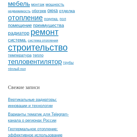
мебель
мощность
монтаж
окна
отделка
обогрев
недвижимость
отопление
покупка.
пол
помещение
преимущества
ремонт
радиатор
система.
система отопления
строительство
температура
тепло
тепловентилятор
трубы
тёплый пол
Свежие записи
Вертикальные радиаторы:
инновации и технологии
Варианты тематик для Telegram-
канала о регионах России
Геотермальное отопление:
эффективное использование