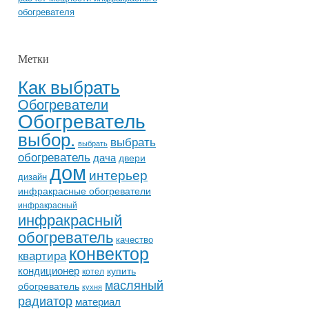
обогревателя
Метки
Как выбрать
Обогреватели
Обогреватель
выбор.
выбрать
выбрать
обогреватель
дача
двери
дом
интерьер
дизайн
инфракрасные обогреватели
инфракрасный
инфракрасный
обогреватель
качество
конвектор
квартира
кондиционер
купить
котел
масляный
обогреватель
кухня
радиатор
материал