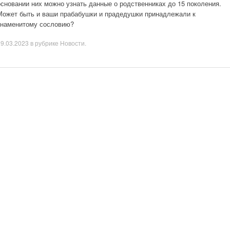
основании них можно узнать данные о родственниках до 15 поколения.
Может быть и ваши прабабушки и прадедушки принадлежали к
знаменитому сословию?
29.03.2023
в рубрике
Новости
.