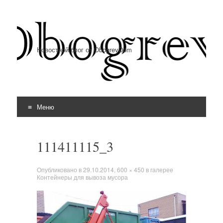
Новостной блог от ObogrevDom
Меню
Перейти к содержимому
111411115_3
Опубликовано в
29.10.2014
,
600 × 450
в галерее
Контейнеры для вывоза мусора