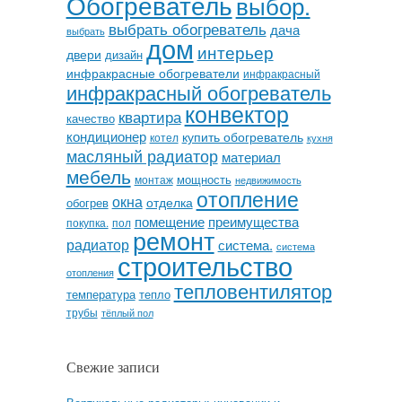
Обогреватель
выбор.
выбрать обогреватель
дача
выбрать
дом
интерьер
двери
дизайн
инфракрасные обогреватели
инфракрасный
инфракрасный обогреватель
конвектор
квартира
качество
кондиционер
купить обогреватель
котел
кухня
масляный радиатор
материал
мебель
мощность
монтаж
недвижимость
отопление
окна
отделка
обогрев
помещение
преимущества
покупка.
пол
ремонт
радиатор
система.
система
строительство
отопления
тепловентилятор
температура
тепло
трубы
тёплый пол
Свежие записи