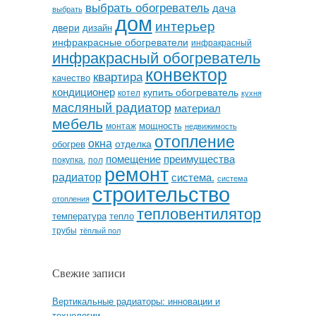
выбрать обогреватель
дача
выбрать
дом
интерьер
двери
дизайн
инфракрасные обогреватели
инфракрасный
инфракрасный обогреватель
конвектор
квартира
качество
кондиционер
купить обогреватель
котел
кухня
масляный радиатор
материал
мебель
мощность
монтаж
недвижимость
отопление
окна
отделка
обогрев
помещение
преимущества
покупка.
пол
ремонт
радиатор
система.
система
строительство
отопления
тепловентилятор
температура
тепло
трубы
тёплый пол
Свежие записи
Вертикальные радиаторы: инновации и
технологии