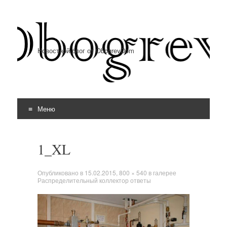
Новостной блог от ObogrevDom
Меню
Перейти к содержимому
1_XL
Опубликовано в
15.02.2015
,
800 × 540
в галерее
Распределительный коллектор ответы