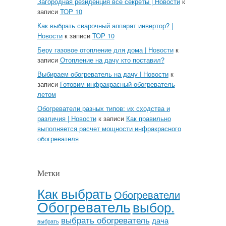
Загородная резиденция все секреты | Новости
к
записи
TOP 10
Как выбрать сварочный аппарат инвертор? |
Новости
к записи
TOP 10
Беру газовое отопление для дома | Новости
к
записи
Отопление на дачу кто поставил?
Выбираем обогреватель на дачу | Новости
к
записи
Готовим инфракрасный обогреватель
летом
Обогреватели разных типов: их сходства и
различия | Новости
к записи
Как правильно
выполняется расчет мощности инфракрасного
обогревателя
Метки
Как выбрать
Обогреватели
Обогреватель
выбор.
выбрать обогреватель
дача
выбрать