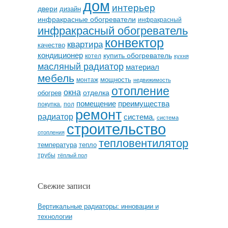
дом
интерьер
двери
дизайн
инфракрасные обогреватели
инфракрасный
инфракрасный обогреватель
конвектор
квартира
качество
кондиционер
купить обогреватель
котел
кухня
масляный радиатор
материал
мебель
мощность
монтаж
недвижимость
отопление
окна
отделка
обогрев
помещение
преимущества
покупка.
пол
ремонт
радиатор
система.
система
строительство
отопления
тепловентилятор
температура
тепло
трубы
тёплый пол
Свежие записи
Вертикальные радиаторы: инновации и
технологии