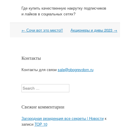
Где купить качественную накрутку подписчиков
и лайков в социальных сетях?
←
Сочи вот это место!!
Акционеры и дивы 2023
→
Навигация
Контакты
Контакты для связи
sale@obogrevdom.ru
Search
Свежие комментарии
Загородная резиденция все секреты | Новости
к
записи
TOP 10