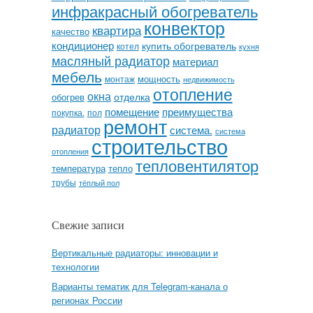
инфракрасный обогреватель
конвектор
квартира
качество
кондиционер
купить обогреватель
котел
кухня
масляный радиатор
материал
мебель
мощность
монтаж
недвижимость
отопление
окна
отделка
обогрев
помещение
преимущества
покупка.
пол
ремонт
радиатор
система.
система
строительство
отопления
тепловентилятор
температура
тепло
трубы
тёплый пол
Свежие записи
Вертикальные радиаторы: инновации и
технологии
Варианты тематик для Telegram-канала о
регионах России