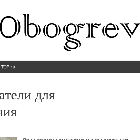
TOP 10
атели для
ния
Пена значительно дороже предназначена для тушения