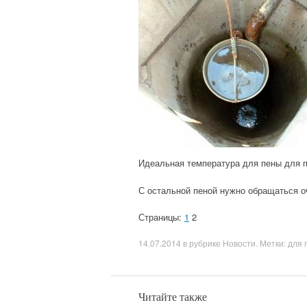
Идеальная температура для пены для п
С остальной пеной нужно обращаться оч
Страницы:
1
2
14.07.2014
в рубрике
Новости
. Метки:
для 
Читайте также