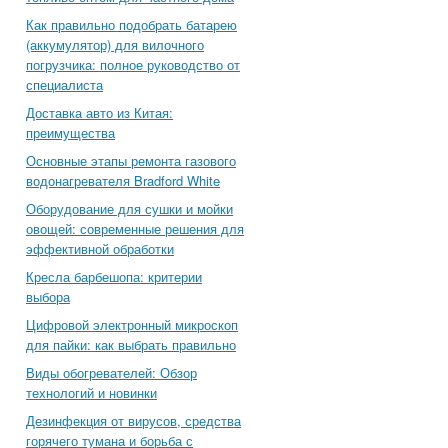
Как правильно подобрать батарею
(аккумулятор) для вилочного
погрузчика: полное руководство от
специалиста
Доставка авто из Китая:
преимущества
Основные этапы ремонта газового
водонагревателя Bradford White
Оборудование для сушки и мойки
овощей: современные решения для
эффективной обработки
Кресла барбешопа: критерии
выбора
Цифровой электронный микроскоп
для пайки: как выбрать правильно
Виды обогревателей: Обзор
технологий и новинки
Дезинфекция от вирусов, средства
горячего тумана и борьба с