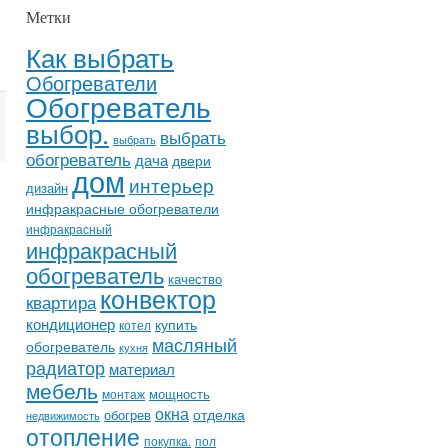
Метки
Как выбрать
Обогреватели
Обогреватель
выбор.
выбрать
выбрать
обогреватель
дача
двери
дом
интерьер
дизайн
инфракрасные обогреватели
инфракрасный
инфракрасный
обогреватель
качество
конвектор
квартира
кондиционер
купить
котел
масляный
обогреватель
кухня
радиатор
материал
мебель
мощность
монтаж
окна
отделка
обогрев
недвижимость
отопление
покупка.
пол