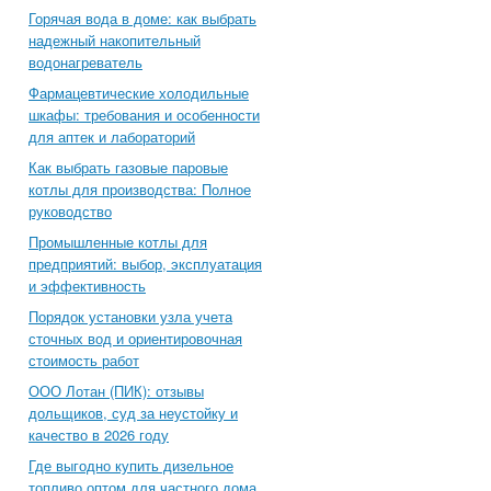
Горячая вода в доме: как выбрать
надежный накопительный
водонагреватель
Фармацевтические холодильные
шкафы: требования и особенности
для аптек и лабораторий
Как выбрать газовые паровые
котлы для производства: Полное
руководство
Промышленные котлы для
предприятий: выбор, эксплуатация
и эффективность
Порядок установки узла учета
сточных вод и ориентировочная
стоимость работ
ООО Лотан (ПИК): отзывы
дольщиков, суд за неустойку и
качество в 2026 году
Где выгодно купить дизельное
топливо оптом для частного дома