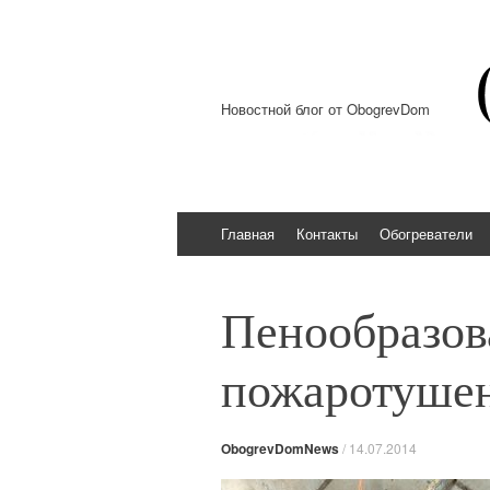
Новостной блог от ObogrevDom
Перейти к содержимому
Главная
Контакты
Обогреватели
Пенообразов
пожаротуше
ObogrevDomNews
/
14.07.2014