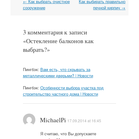
←
Как выбрать очистное
Как выбирать правильно
Навигация
сооружение
печной кирпич
→
3 комментария к записи
«
Остекление балконов как
выбрать?
»
Пингбэк:
Вам есть, что скрывать за
металлическими дверьми? | Новости
Пингбэк:
Особенности выбора участка под
строительство частного дома | Новости
MichaelPi
17.09.2014 at 16:45
Я считаю, что Вы допускаете