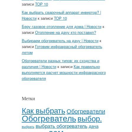
записи
TOP 10
Как выбрать сварочный аппарат инвертор? |
Новости
к записи
TOP 10
Беру газовое отопление для дома | Новости
к
записи
Отопление на дачу кто поставил?
Выбираем обогреватель на дачу | Новости
к
записи
Готовим инфракрасный обогреватель
летом
Обогреватели разных типов: их сходства и
различия | Новости
к записи
Как правильно
выполняется расчет мощности инфракрасного
обогревателя
Метки
Как выбрать
Обогреватели
Обогреватель
выбор.
выбрать обогреватель
дача
выбрать