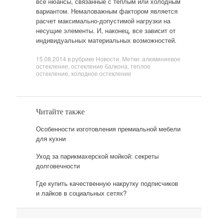
все нюансы, связанные с теплым или холодным
вариантом. Немаловажным фактором является
расчет максимально-допустимой нагрузки на
несущие элементы. И, наконец, все зависит от
индивидуальных материальных возможностей.
15.08.2014
в рубрике
Новости
. Метки:
алюминиевое
остекление
,
остекление балкона
,
теплое
остекление
,
холодное остекление
Читайте также
Особенности изготовления премиальной мебели
для кухни
Уход за парикмахерской мойкой: секреты
долговечности
Где купить качественную накрутку подписчиков
и лайков в социальных сетях?