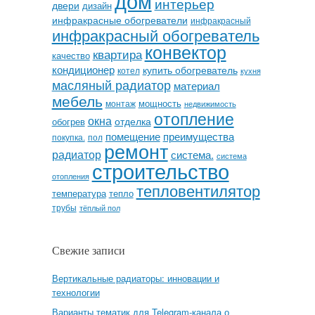
дом
интерьер
двери
дизайн
инфракрасные обогреватели
инфракрасный
инфракрасный обогреватель
конвектор
квартира
качество
кондиционер
купить обогреватель
котел
кухня
масляный радиатор
материал
мебель
мощность
монтаж
недвижимость
отопление
окна
отделка
обогрев
помещение
преимущества
покупка.
пол
ремонт
радиатор
система.
система
строительство
отопления
тепловентилятор
температура
тепло
трубы
тёплый пол
Свежие записи
Вертикальные радиаторы: инновации и
технологии
Варианты тематик для Telegram-канала о