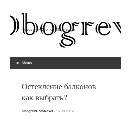
Новостной блог от ObogrevDom
Меню
Перейти к содержимому
Остекление балконов
как выбрать?
ObogrevDomNews
/
15.08.2014