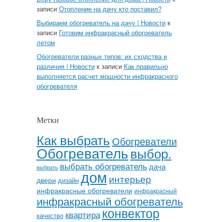
записи
Отопление на дачу кто поставил?
Выбираем обогреватель на дачу | Новости
к
записи
Готовим инфракрасный обогреватель
летом
Обогреватели разных типов: их сходства и
различия | Новости
к записи
Как правильно
выполняется расчет мощности инфракрасного
обогревателя
Метки
Как выбрать
Обогреватели
Обогреватель
выбор.
выбрать обогреватель
дача
выбрать
дом
интерьер
двери
дизайн
инфракрасные обогреватели
инфракрасный
инфракрасный обогреватель
конвектор
квартира
качество