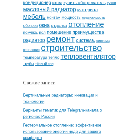
кондиционер
купить обогреватель
котел
кухня
масляный радиатор
материал
мебель
мощность
монтаж
недвижимость
отопление
окна
отделка
обогрев
помещение
преимущества
покупка.
пол
ремонт
радиатор
система.
система
строительство
отопления
тепловентилятор
температура
тепло
трубы
тёплый пол
Свежие записи
Вертикальные радиаторы: инновации и
технологии
Варианты тематик для Telegram-канала о
регионах России
Геотермальное отопление: эффективное
использование энергии недр для вашего
комфорта