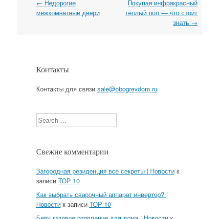
←
Недорогие
Покупая инфракрасный
Навигация
межкомнатные двери
тёплый пол — что стоит
знать
→
Контакты
Контакты для связи
sale@obogrevdom.ru
Search
Свежие комментарии
Загородная резиденция все секреты | Новости
к
записи
TOP 10
Как выбрать сварочный аппарат инвертор? |
Новости
к записи
TOP 10
Беру газовое отопление для дома | Новости
к