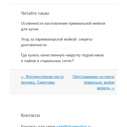
Читайте также
Особенности изготовления премиальной мебели
для кухни
Уход за парикмахерской мойкой: секреты
долговечности
Где купить качественную накрутку подписчиков
и лайков в социальных сетях?
←
Фолликулярная киста
Обустраиваем гостиную
Навигация
яичника. Симптомы
правильно: выбор
мебели
→
Контакты
Контакты для связи
sale@obogrevdom.ru