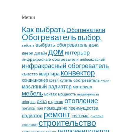
Метки
Как выбрать
Обогреватели
Обогреватель
выбор.
выбрать обогреватель
дача
выбрать
дом
интерьер
двери
дизайн
инфракрасные обогреватели
инфракрасный
инфракрасный обогреватель
конвектор
квартира
качество
кондиционер
купить обогреватель
котел
кухня
масляный радиатор
материал
мебель
мощность
монтаж
недвижимость
отопление
окна
отделка
обогрев
помещение
преимущества
покупка.
пол
ремонт
радиатор
система.
система
строительство
отопления
тепловентилятор
температура
тепло